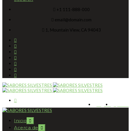
+1 111-888-000
email@domain.com
1, Mountain View, CA 94043
English
Spanish
Inicio
Acerca de